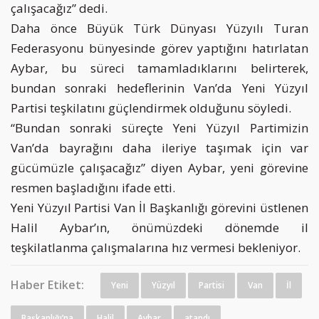
çalışacağız” dedi.
Daha önce Büyük Türk Dünyası Yüzyılı Turan
Federasyonu bünyesinde görev yaptığını hatırlatan
Aybar, bu süreci tamamladıklarını belirterek,
bundan sonraki hedeflerinin Van’da Yeni Yüzyıl
Partisi teşkilatını güçlendirmek olduğunu söyledi.
“Bundan sonraki süreçte Yeni Yüzyıl Partimizin
Van’da bayrağını daha ileriye taşımak için var
gücümüzle çalışacağız” diyen Aybar, yeni görevine
resmen başladığını ifade etti.
Yeni Yüzyıl Partisi Van İl Başkanlığı görevini üstlenen
Halil Aybar’ın, önümüzdeki dönemde il
teşkilatlanma çalışmalarına hız vermesi bekleniyor.
Haber Etiket:
Yeni
Yüzyıl
Partisi
Van
İl
Başkanlığı’na
Halil
Aybar
atandı