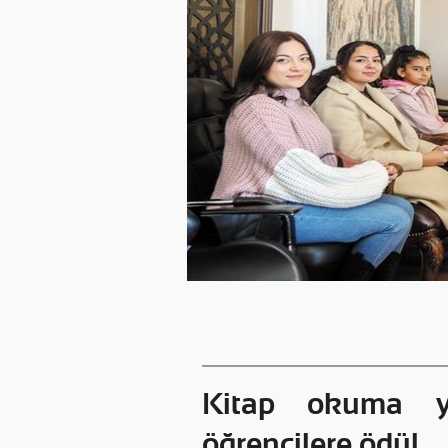
Kitap okuma ya
öğrencilere ödül