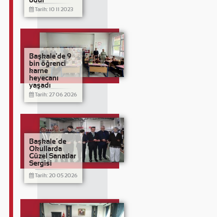
ödül
Tarih: 10 11 2023
Başkale'de 9
bin öğrenci
karne
heyecanı
yaşadı
Tarih: 27 06 2026
Başkale´de
Okullarda
Güzel Sanatlar
Sergisi
Tarih: 20 05 2026