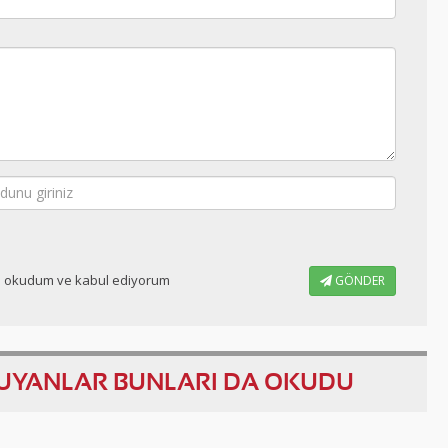
ı okudum ve kabul ediyorum
GÖNDER
KUYANLAR BUNLARI DA OKUDU