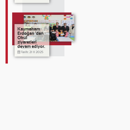
Kaymakam
Erdoğan 'dan
Okul
ziyaretleri
devam ediyor.
Tarih: 21 11 2025