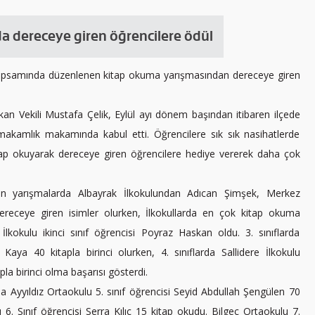
 dereceye giren öğrencilere ödül
 kapsamında düzenlenen kitap okuma yarışmasından dereceye giren
 Vekili Mustafa Çelik, Eylül ayı dönem başından itibaren ilçede
makamlık makamında kabul etti. Öğrencilere sık sık nasihatlerde
p okuyarak dereceye giren öğrencilere hediye vererek daha çok
nen yarışmalarda Albayrak İlkokulundan Adıcan Şimşek, Merkez
receye giren isimler olurken, İlkokullarda en çok kitap okuma
lkokulu ikinci sınıf öğrencisi Poyraz Haskan oldu. 3. sınıflarda
Kaya 40 kitapla birinci olurken, 4. sınıflarda Sallidere İlkokulu
a birinci olma başarısı gösterdi.
 Ayyıldız Ortaokulu 5. sınıf öğrencisi Seyid Abdullah Şengülen 70
 6. Sınıf öğrencisi Serra Kılıç 15 kitap okudu. Bilgeç Ortaokulu 7.