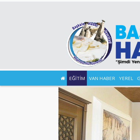
EĞİTİM
VAN HABER
YEREL