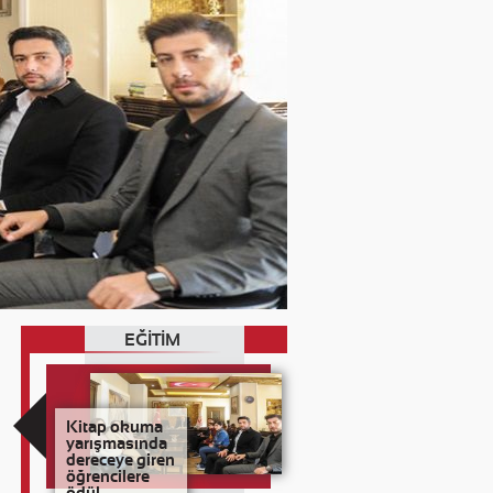
EĞİTİM
Kitap okuma
yarışmasında
dereceye giren
öğrencilere