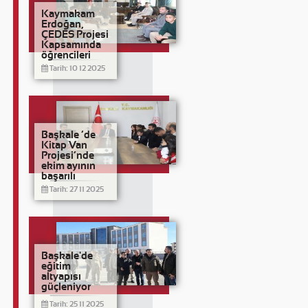
Kaymakam
Erdoğan,
ÇEDES Projesi
Kapsamında
öğrencileri
kabul etti
Tarih: 10 12 2025
Başkale ’de
Kitap Van
Projesi’nde
ekim ayının
başarılı
öğrencileri
Tarih: 27 11 2025
Başkale'de
eğitim
altyapısı
güçleniyor
Tarih: 25 11 2025