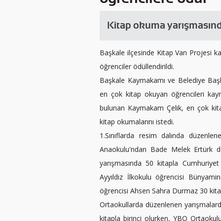
Kitap okuma yarışmasında
Başkale ilçesinde Kitap Van Projesi
öğrenciler ödüllendirildi.
Başkale Kaymakamı ve Belediye Başkan
en çok kitap okuyan öğrencileri kay
bulunan Kaymakam Çelik, en çok kita
kitap okumalarını istedi.
1.Sınıflarda resim dalında düzenle
Anaokulu'ndan Bade Melek Ertürk de
yarışmasında 50 kitapla Cumhuriyet İ
Ayyıldız İlkokulu öğrencisi Bünyamin 
öğrencisi Ahsen Sahra Durmaz 30 kitapl
Ortaokullarda düzenlenen yarışmalarda
kitapla birinci olurken, YBO Ortaokulu